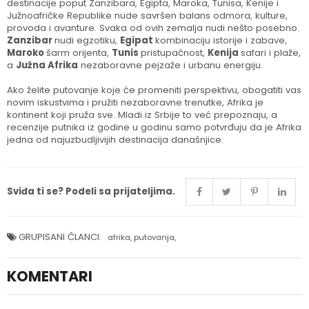
destinacije poput Zanzibara, Egipta, Maroka, Tunisa, Kenije i
Južnoafričke Republike nude savršen balans odmora, kulture,
provoda i avanture. Svaka od ovih zemalja nudi nešto posebno.
Zanzibar
nudi egzotiku,
Egipat
kombinaciju istorije i zabave,
Maroko
šarm orijenta,
Tunis
pristupačnost,
Kenija
safari i plaže,
a
Južna Afrika
nezaboravne pejzaže i urbanu energiju.
Ako želite putovanje koje će promeniti perspektivu, obogatiti vas
novim iskustvima i pružiti nezaboravne trenutke, Afrika je
kontinent koji pruža sve. Mladi iz Srbije to već prepoznaju, a
recenzije putnika iz godine u godinu samo potvrđuju da je Afrika
jedna od najuzbudljivijih destinacija današnjice.
Sviđa ti se? Podeli sa prijateljima.
GRUPISANI ČLANCI:
afrika
,
putovanja
,
KOMENTARI