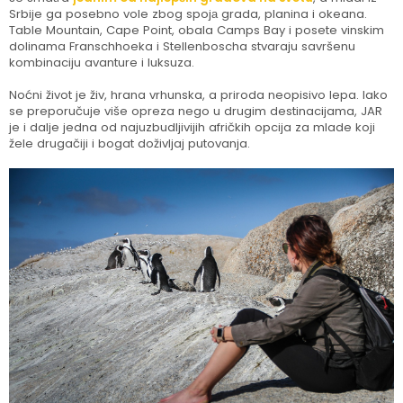
Srbije ga posebno vole zbog spojа grada, planina i okeana.
Table Mountain, Cape Point, obala Camps Bay i posete vinskim
dolinama Franschhoeka i Stellenboscha stvaraju savršenu
kombinaciju avanture i luksuza.
Noćni život je živ, hrana vrhunska, a priroda neopisivo lepa. Iako
se preporučuje više opreza nego u drugim destinacijama, JAR
je i dalje jedna od najuzbudljivijih afričkih opcija za mlade koji
žele drugačiji i bogat doživljaj putovanja.