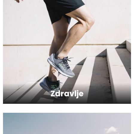
Kako da napravite razliku između
toksične veze i zdravog partnerskog
odnosa?
Kako da imate blistavu kožu bez skupih
tretmana?
Kako da se podmladite uz kreme sa
hijaluronom
Zdravlje
Kako da serumom oživite svoje lice?
Kako da provedete savršeno
romantičan vikend?