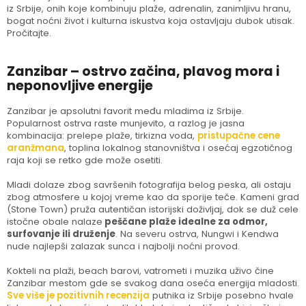
iz Srbije, onih koje kombinuju plaže, adrenalin, zanimljivu hranu,
bogat noćni život i kulturna iskustva koja ostavljaju dubok utisak.
Pročitajte.
Zanzibar – ostrvo začina, plavog mora i
neponovljive energije
Zanzibar je apsolutni favorit među mladima iz Srbije.
Popularnost ostrva raste munjevito, a razlog je jasna
kombinacija: prelepe plaže, tirkizna voda,
pristupačne cene
aranžmana
, toplina lokalnog stanovništva i osećaj egzotičnog
raja koji se retko gde može osetiti.
Mladi dolaze zbog savršenih fotografija belog peska, ali ostaju
zbog atmosfere u kojoj vreme kao da sporije teče. Kameni grad
(Stone Town) pruža autentičan istorijski doživljaj, dok se duž cele
istočne obale nalaze
peščane plaže idealne za odmor,
surfovanje ili druženje
. Na severu ostrva, Nungwi i Kendwa
nude najlepši zalazak sunca i najbolji noćni provod.
Kokteli na plaži, beach barovi, vatrometi i muzika uživo čine
Zanzibar mestom gde se svakog dana oseća energija mladosti.
Sve više je pozitivnih recenzija
putnika iz Srbije posebno hvale