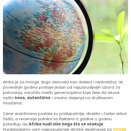
Afrika je za mnoge dugo delovala kao daleka i nedostižna, ali
poslednjih godina postaje jedan od najuzbudljivijih izbora za
putovanja, naročito među generacijama koje žele da iskuse
nešto
novo, autentično
i vredno deljenja na društvenim
mrežama.
Cene aranžmana postale su pristupačnije, direktni i čarter letovi
češći, a recenzije putnika sa Balkana iz godine u godinu
potvrđuju da
Afrika nudi više nego što se očekuje
.
Predstavljamo vam najpopularnije afričke destinacije za
mlade