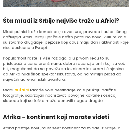
Šta mladi iz Srbije najviše traže u Africi?
Mladi putnici traže kombinaciju avanture, provoda i autentičnog
doživljaja. Afriku biraju jer žele nešto potpuno novo, kulture koje
su stvarno drugačije, pejzaže koji oduzimaju dah i aktivnosti koje
nisu dostupne u Evropi.
Popularnost raste iz više razloga, a u prvom redu to su
pristupačne cene aranžmana, dobre recenzije onih koji su već
bili, mogućnost da se povežu sa lokalnom kulturom i činjenica
da Afrika nudi širok spektar iskustava, od najmirnijih plaža do
najvećih adrenalinskih avantura.
Mladi
putnici
takođe vole destinacije koje pružaju odlične
fotografije, sadržajan noćni život, povoljne koktele i osećaj
slobode koji se teško može ponoviti negde drugde.
Afrika - kontinent koji morate videti
Afrika postaje novi „must see“ kontinent za mlade iz Srbije, a