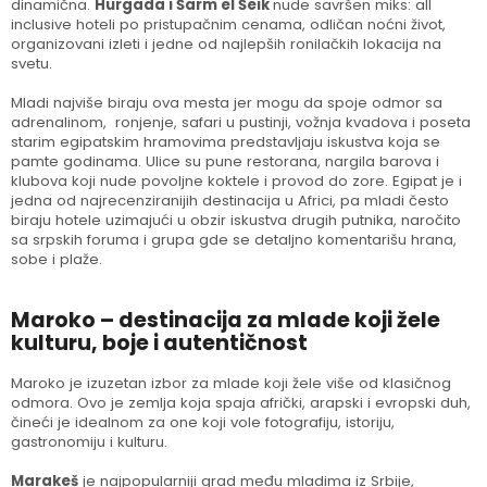
dinamična.
Hurgada i Šarm el Šeik
nude savršen miks: all
inclusive hoteli po pristupačnim cenama, odličan noćni život,
organizovani izleti i jedne od najlepših ronilačkih lokacija na
svetu.
Mladi najviše biraju ova mesta jer mogu da spoje odmor sa
adrenalinom, ronjenje, safari u pustinji, vožnja kvadova i poseta
starim egipatskim hramovima predstavljaju iskustva koja se
pamte godinama. Ulice su pune restorana, nargila barova i
klubova koji nude povoljne koktele i provod do zore. Egipat je i
jedna od najrecenziranijih destinacija u Africi, pa mladi često
biraju hotele uzimajući u obzir iskustva drugih putnika, naročito
sa srpskih foruma i grupa gde se detaljno komentarišu hrana,
sobe i plaže.
Maroko – destinacija za mlade koji žele
kulturu, boje i autentičnost
Maroko je izuzetan izbor za mlade koji žele više od klasičnog
odmora. Ovo je zemlja koja spaja afrički, arapski i evropski duh,
čineći je idealnom za one koji vole fotografiju, istoriju,
gastronomiju i kulturu.
Marakeš
je najpopularniji grad među mladima iz Srbije,