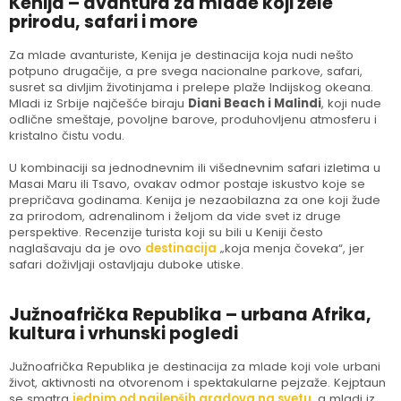
Kenija – avantura za mlade koji žele
prirodu, safari i more
Za mlade avanturiste, Kenija je destinacija koja nudi nešto
potpuno drugačije, a pre svega nacionalne parkove, safari,
susret sa divljim životinjama i prelepe plaže Indijskog okeana.
Mladi iz Srbije najčešće biraju
Diani Beach i Malindi
, koji nude
odlične smeštaje, povoljne barove, produhovljenu atmosferu i
kristalno čistu vodu.
U kombinaciji sa jednodnevnim ili višednevnim safari izletima u
Masai Maru ili Tsavo, ovakav odmor postaje iskustvo koje se
prepričava godinama. Kenija je nezaobilazna za one koji žude
za prirodom, adrenalinom i željom da vide svet iz druge
perspektive. Recenzije turista koji su bili u Keniji često
naglašavaju da je ovo
destinacija
„koja menja čoveka“, jer
safari doživljaji ostavljaju duboke utiske.
Južnoafrička Republika – urbana Afrika,
kultura i vrhunski pogledi
Južnoafrička Republika je destinacija za mlade koji vole urbani
život, aktivnosti na otvorenom i spektakularne pejzaže. Kejptaun
se smatra
jednim od najlepših gradova na svetu
, a mladi iz