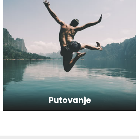
Hiruška operacija gornjih i donjih kapaka
- Blefaroplastika
Kako da bude odabrana najbolja radio
antena danas?
Kako da preživite ponedeljak?
Putovanje
Kako da povećate produktivnost na
poslu?