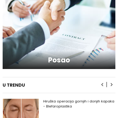
Kako da se podmladite uz kreme sa
hijaluronom
Kako da serumom oživite svoje lice?
Posao
Kako da provedete savršeno
romantičan vikend?
U TRENDU
Hiruška operacija gornjih i donjih kapaka
- Blefaroplastika