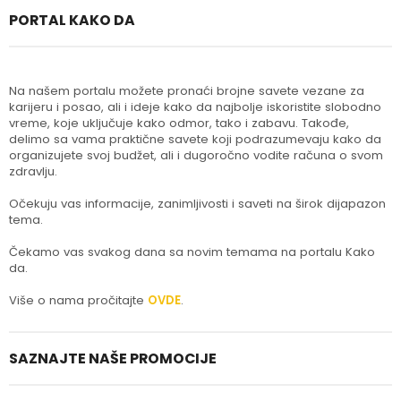
PORTAL KAKO DA
Na našem portalu možete pronaći brojne savete vezane za
karijeru i posao, ali i ideje kako da najbolje iskoristite slobodno
vreme, koje uključuje kako odmor, tako i zabavu. Takođe,
delimo sa vama praktične savete koji podrazumevaju kako da
organizujete svoj budžet, ali i dugoročno vodite računa o svom
zdravlju.
Očekuju vas informacije, zanimljivosti i saveti na širok dijapazon
tema.
Čekamo vas svakog dana sa novim temama na portalu Kako
da.
Više o nama pročitajte
OVDE
.
SAZNAJTE NAŠE PROMOCIJE