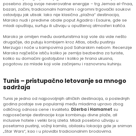
posebno zbog svoje neverovatne energije – trg Jemaa el-Fnaa,
bazari, začini, tradicionalni hamami i ogromni trgovački soukovi
ostavljaju jak utisak. Iako nije klasična „plažna“ destinacija,
Maroko nudi i predivne obale poput Agadira i Esauire, gde se
mladi opuštaju, surfuju ili uživaju u opuštenoj atmosferi kafića.
Maroko je omiljen među avanturistima koji vole da vide nešto
drugačije, da putuju kombijem kroz Atlas, obiđu pustinju
Merzuga i noće u kampovima pod Saharskim nebom. Recenzije
Maroka najčešće ističu koliko je zemlja bezbedna za turiste,
koliko su domaćini gostoljubivi i koliko je hrana ukusna,
pogotovu za mlade koji vole začinjenu i raznovrsnu kuhinju.
Tunis – pristupačno letovanje sa mnogo
sadržaja
Tunis je jedna od najpovoljnijih afričkih destinacija, a poslednjih
godina postaje sve popularniji među mladima upravo zbog
odličnog odnosa cene i kvaliteta.
Džerba i Hamamet
su
najposećenije destinacije koje kombinuju divne plaže, all
inclusive hotele i veliki broj izleta. Mladi posebno uživaju u
posetama pustinji, vožnji kamila, obilasku lokacija gde je sniman
„Star Wars“, kao i u plovidbi tradicionalnim brodovima.