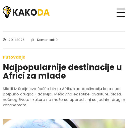
20.11.2025
Komentari: 0
Putovanje
Najpopularnije destinacije u
Africi za mlade
Mladi iz Srbije sve češće biraju Afriku kao destinaciju koja nudi
potpuno drugačiji doživljaj. Mešavina egzotike, avanture, plaža,
noćnog života i kulture ne može se uporediti ni sa jednim drugim
kontinentom.