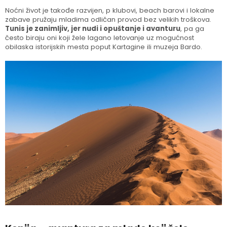
Noćni život je takođe razvijen, p klubovi, beach barovi i lokalne
zabave pružaju mladima odličan provod bez velikih troškova.
Tunis je zanimljiv, jer nudi i opuštanje i avanturu
, pa ga
često biraju oni koji žele lagano letovanje uz mogućnost
obilaska istorijskih mesta poput Kartagine ili muzeja Bardo.