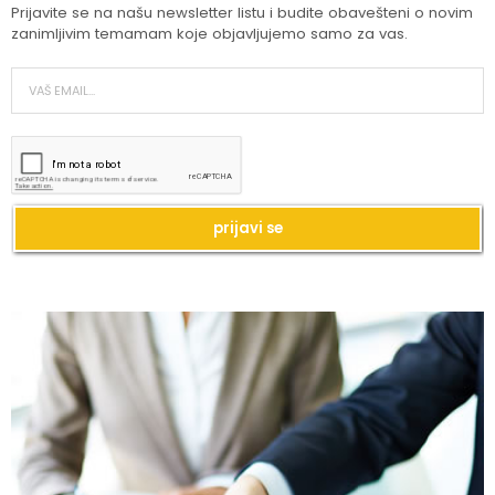
Prijavite se na našu newsletter listu i budite obavešteni o novim
zanimljivim temamam koje objavljujemo samo za vas.
Kako da imate blistavu kožu bez skupih
tretmana?