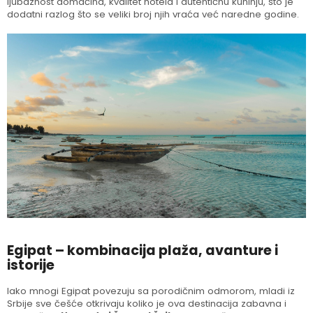
ljubaznost domaćina, kvalitet hotela i autentičnu kuhinju, što je
dodatni razlog što se veliki broj njih vraća već naredne godine.
Egipat – kombinacija plaža, avanture i
istorije
Iako mnogi Egipat povezuju sa porodičnim odmorom, mladi iz
Srbije sve češće otkrivaju koliko je ova destinacija zabavna i