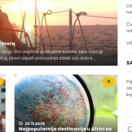
Oč
na
Če
na
Vi
a moru
e nego što uopšte spakujete kofere. Iako mnogi
aj, pravi uspeh putovanja zavisi od dobre...
S
0
Pr
ob
ko
20.11.2025
Najpopularnije destinacije u Africi za