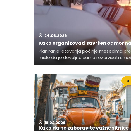
24.03.2026
Kako organizovati savršen odmor n
Planiranje letovanja počinje mesecima pr
misle da je dovoljno samo rezervisati smešt
0
18.02.2026
Kako da ne zaboravite važne sitnice