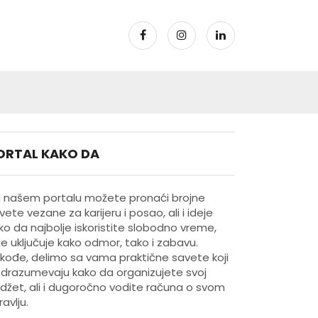
ORTAL KAKO DA
 našem portalu možete pronaći brojne
vete vezane za karijeru i posao, ali i ideje
ko da najbolje iskoristite slobodno vreme,
je uključuje kako odmor, tako i zabavu.
kođe, delimo sa vama praktične savete koji
drazumevaju kako da organizujete svoj
džet, ali i dugoročno vodite računa o svom
ravlju.