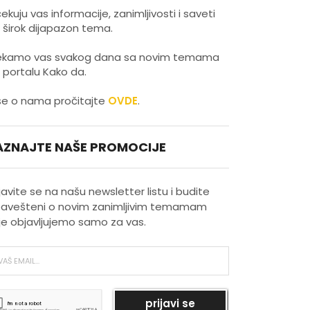
ekuju vas informacije, zanimljivosti i saveti
 širok dijapazon tema.
kamo vas svakog dana sa novim temama
 portalu Kako da.
še o nama pročitajte
OVDE
.
AZNAJTE NAŠE PROMOCIJE
ijavite se na našu newsletter listu i budite
avešteni o novim zanimljivim temamam
je objavljujemo samo za vas.
Kako da povećate
produktivnost na poslu?