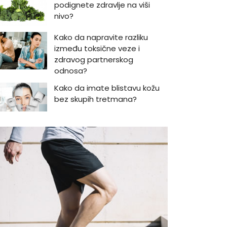
podignete zdravlje na viši
nivo?
Kako da napravite razliku
između toksične veze i
zdravog partnerskog
odnosa?
Kako da imate blistavu kožu
bez skupih tretmana?
Kako da se podmladite uz
kreme sa hijaluronom
Kako da serumom oživite
svoje lice?
Kako da provedete savršeno