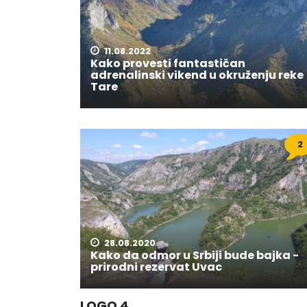
11.08.2022
Kako provesti fantastičan
adrenalinski vikend u okruženju reke
Tare
2
28.08.2020
Kako da odmor u Srbiji bude bajka -
prirodni rezervat Uvac
LOGO 4