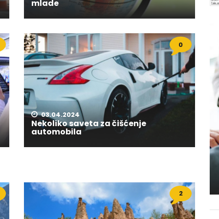
mlade
0
03.04.2024
Nekoliko saveta za čišćenje
automobila
2