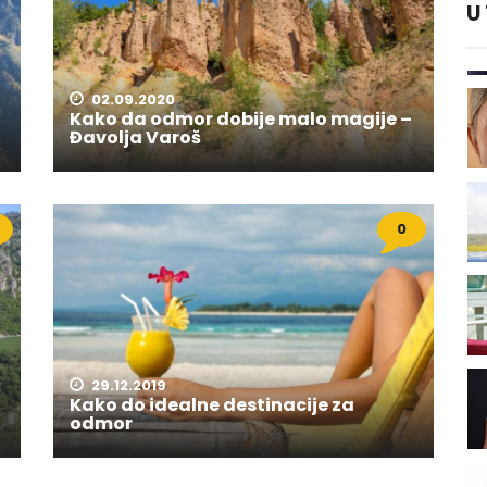
U
02.09.2020
Kako da odmor dobije malo magije –
Đavolja Varoš
0
29.12.2019
Kako do idealne destinacije za
odmor