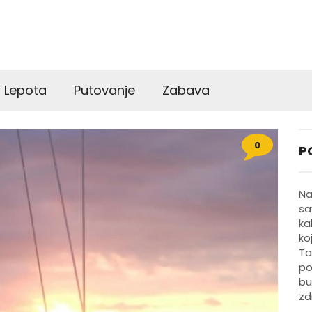
Lepota
Putovanje
Zabava
0
P
Na
sa
ka
ko
Ta
po
bu
zd