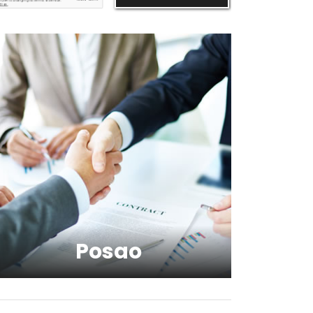
Kako da uz zeleno povrće
podignete zdravlje na viši
nivo?
Kako da napravite razliku
između toksične veze i
zdravog partnerskog
odnosa?
Kako da imate blistavu kožu
bez skupih tretmana?
Kako da se podmladite uz
kreme sa hijaluronom
Posao
Kako da serumom oživite
svoje lice?