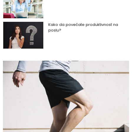
Kako da povećate produktivnost na
poslu?
Kako da uz zeleno povrće podignete
zdravlje na viši nivo?
Kako da napravite razliku između
toksične veze i zdravog partnerskog
odnosa?
Kako da imate blistavu kožu bez skupih
tretmana?