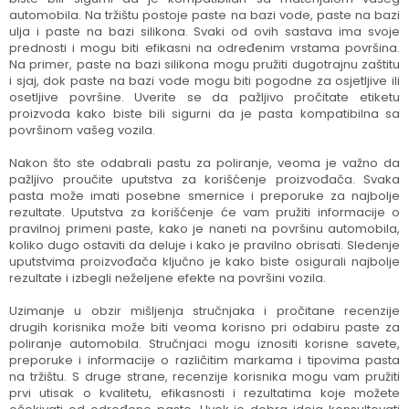
automobila. Na tržištu postoje paste na bazi vode, paste na bazi
ulja i paste na bazi silikona. Svaki od ovih sastava ima svoje
prednosti i mogu biti efikasni na određenim vrstama površina.
Na primer, paste na bazi silikona mogu pružiti dugotrajnu zaštitu
i sjaj, dok paste na bazi vode mogu biti pogodne za osjetljive ili
osetljive površine. Uverite se da pažljivo pročitate etiketu
proizvoda kako biste bili sigurni da je pasta kompatibilna sa
površinom vašeg vozila.
Nakon što ste odabrali pastu za poliranje, veoma je važno da
pažljivo proučite uputstva za korišćenje proizvođača. Svaka
pasta može imati posebne smernice i preporuke za najbolje
rezultate. Uputstva za korišćenje će vam pružiti informacije o
pravilnoj primeni paste, kako je naneti na površinu automobila,
koliko dugo ostaviti da deluje i kako je pravilno obrisati. Sledenje
uputstvima proizvođača ključno je kako biste osigurali najbolje
rezultate i izbegli neželjene efekte na površini vozila.
Uzimanje u obzir mišljenja stručnjaka i pročitane recenzije
drugih korisnika može biti veoma korisno pri odabiru paste za
poliranje automobila. Stručnjaci mogu iznositi korisne savete,
preporuke i informacije o različitim markama i tipovima pasta
na tržištu. S druge strane, recenzije korisnika mogu vam pružiti
prvi utisak o kvalitetu, efikasnosti i rezultatima koje možete