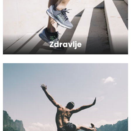
Kako da se podmladite uz kreme sa
hijaluronom
Zdravlje
Kako da serumom oživite svoje lice?
Kako da provedete savršeno
romantičan vikend?
Hiruška operacija gornjih i donjih kapaka
- Blefaroplastika