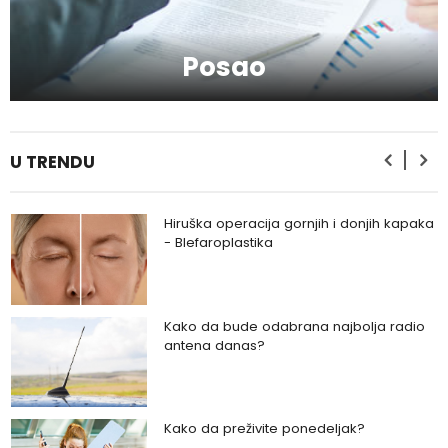
Kako da serumom oživite svoje lice?
Posao
Kako da provedete savršeno
romantičan vikend?
U TRENDU
Hiruška operacija gornjih i donjih kapaka
- Blefaroplastika
Kako da bude odabrana najbolja radio
antena danas?
Kako da preživite ponedeljak?