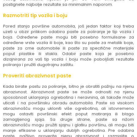
postignete najbolje rezultate sa minimalnim naporom.
Razmotriti tip vozila i boju
Pored stanja površine automobila, još jedan faktor koji treba
uzeti u obzir prilikom odabira paste za poliranje je tip vozila i
boja. Određene paste mogu biti posebno formulisane za
određene vrste vozila ili boje, kao što su paste za metalik boje,
paste za crne automobile ili paste za specifične materijale
poput plastike ili stakla. Odabir paste koja je posebno
dizajnirana za vaš tip vozila i boju može poboljšati rezultate
poliranja i pružiti dugotrajnu zaštitu.
Proveriti abrazivnost paste
Kada birate pastu za poliranje, bitno je obratiti pažnju na njenu
abrazivnost. Abrazivnost paste se može odnositi na njenu
sposobnost uklanjanja ogrebotina i neravnina, ali takođe može
uticati i na površinsku obradu automobila. Paste sa visokom
abrazivnošću mogu ukloniti više ogrebotina, ali istovremeno
mogu ostaviti površinski efekt poput matiranja ili blago
zamagljenog sjaja. Sa druge strane, paste sa nižom
abrazivnošću mogu pružiti sjajnu i glatku površinu, ali mogu biti
manje efikasne u uklanjanju dubljih ogrebotina. Pre odabira
paste, pažljivo proverite njenu abrazivnost i razmislite o