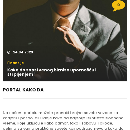
0
24.04.2023
Finansije
Kako do sopstvenog biznisa upornošću i
strpljenjem
PORTAL KAKO DA
Na našem portalu možete pronaći brojne savete vezane za
karijeru i posao, ali i ideje kako da najbolje iskoristite slobodno
vreme, koje uključuje kako odmor, tako i zabavu. Takođe,
delimo sa vama praktične savete koji podrazumevaju kako da