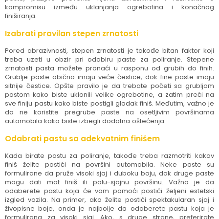
kompromisu između uklanjanja ogrebotina i konačnog
finiširanja.
Izabrati pravilan stepen zrnatosti
Pored abrazivnosti, stepen zrnatosti je takođe bitan faktor koji
treba uzeti u obzir pri odabiru paste za poliranje. Stepene
zrnatosti pasta možete pronaći u rasponu od grubih do finih.
Grublje paste obično imaju veće čestice, dok fine paste imaju
sitnije čestice. Opšte pravilo je da trebate početi sa grubljom
pastom kako biste uklonili velike ogrebotine, a zatim preći na
sve finiju pastu kako biste postigli gladak finiš. Međutim, važno je
da ne koristite pregrube paste na osetljivim površinama
automobila kako biste izbegli dodatna oštećenja.
Odabrati pastu sa adekvatnim finišem
Kada birate pastu za poliranje, takođe treba razmotriti kakav
finiš želite postići na površini automobila. Neke paste su
formulirane da pruže visoki sjaj i duboku boju, dok druge paste
mogu dati mat finiš ili polu-sjajnu površinu. Važno je da
odaberete pastu koja će vam pomoći postići željeni estetski
izgled vozila. Na primer, ako želite postići spektakularan sjaj i
živopisne boje, onda je najbolje da odaberete pastu koja je
formulirana za visoki sjaj. Ako, s druge strane, preferirate