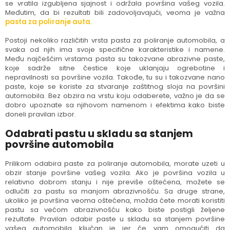
se vratila izgubljena sjajnost i održala površina vašeg vozila.
Međutim, da bi rezultati bili zadovoljavajući, veoma je važna
pasta za poliranje auta
.
Postoji nekoliko različitih vrsta pasta za poliranje automobila, a
svaka od njih ima svoje specifične karakteristike i namene.
Među najčešćim vrstama pasta su takozvane abrazivne paste,
koje sadrže sitne čestice koje uklanjaju ogrebotine i
nepravilnosti sa površine vozila. Takođe, tu su i takozvane nano
paste, koje se koriste za stvaranje zaštitnog sloja na površini
automobila. Bez obzira na vrstu koju odaberete, važno je da se
dobro upoznate sa njihovom namenom i efektima kako biste
doneli pravilan izbor.
Odabrati pastu u skladu sa stanjem
površine automobila
Prilikom odabira paste za poliranje automobila, morate uzeti u
obzir stanje površine vašeg vozila. Ako je površina vozila u
relativno dobrom stanju i nije previše oštećena, možete se
odlučiti za pastu sa manjom abrazivnošću. Sa druge strane,
ukoliko je površina veoma oštećena, možda ćete morati koristiti
pastu sa većom abrazivnošću kako biste postigli željene
rezultate. Pravilan odabir paste u skladu sa stanjem površine
vašeg automobila ključan je jer će vam omogućiti da