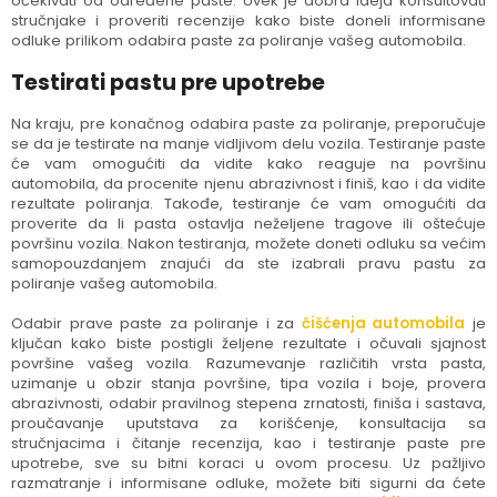
očekivati od određene paste. Uvek je dobra ideja konsultovati
stručnjake i proveriti recenzije kako biste doneli informisane
odluke prilikom odabira paste za poliranje vašeg automobila.
Testirati pastu pre upotrebe
Na kraju, pre konačnog odabira paste za poliranje, preporučuje
se da je testirate na manje vidljivom delu vozila. Testiranje paste
će vam omogućiti da vidite kako reaguje na površinu
automobila, da procenite njenu abrazivnost i finiš, kao i da vidite
rezultate poliranja. Takođe, testiranje će vam omogućiti da
proverite da li pasta ostavlja neželjene tragove ili oštećuje
površinu vozila. Nakon testiranja, možete doneti odluku sa većim
samopouzdanjem znajući da ste izabrali pravu pastu za
poliranje vašeg automobila.
Odabir prave paste za poliranje i za
čišćenja automobila
je
ključan kako biste postigli željene rezultate i očuvali sjajnost
površine vašeg vozila. Razumevanje različitih vrsta pasta,
uzimanje u obzir stanja površine, tipa vozila i boje, provera
abrazivnosti, odabir pravilnog stepena zrnatosti, finiša i sastava,
proučavanje uputstava za korišćenje, konsultacija sa
stručnjacima i čitanje recenzija, kao i testiranje paste pre
upotrebe, sve su bitni koraci u ovom procesu. Uz pažljivo
razmatranje i informisane odluke, možete biti sigurni da ćete