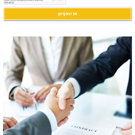
Kako da imate blistavu kožu bez skupih
tretmana?
Kako da se podmladite uz kreme sa
hijaluronom