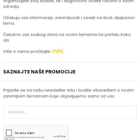
organizujete svoj budžet, ali i dugoročno vodite računa o svom
zdravlju.
Očekuju vas informacije, zanimljivosti i saveti na širok dijapazon
tema.
Čekamo vas svakog dana sa novim temama na portalu Kako
da.
Više o nama pročitajte
OVDE
.
SAZNAJTE NAŠE PROMOCIJE
Prijavite se na našu newsletter listu i budite obavešteni o novim
zanimljivim temamam koje objavljujemo samo za vas.