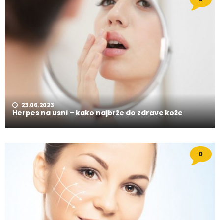
23.06.2023
Herpes na usni – kako najbrže do zdrave kože
0