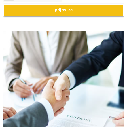
Kako da imate blistavu kožu bez skupih
tretmana?
Kako da se podmladite uz kreme sa
hijaluronom