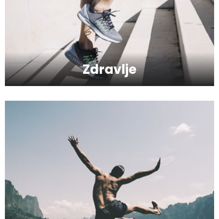
Kako da se podmladite uz kreme sa
hijaluronom
Zdravlje
Kako da serumom oživite svoje lice?
Kako da provedete savršeno
romantičan vikend?
Hiruška operacija gornjih i donjih kapaka
- Blefaroplastika
Kako da bude odabrana najbolja radio