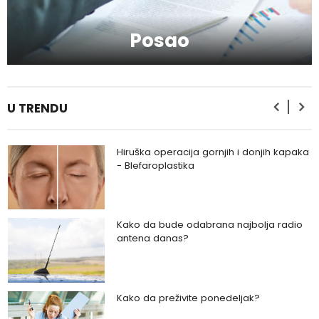
Kako da serumom oživite svoje lice?
Posao
Kako da provedete savršeno
romantičan vikend?
U TRENDU
Hiruška operacija gornjih i donjih kapaka
- Blefaroplastika
Kako da bude odabrana najbolja radio
antena danas?
Kako da preživite ponedeljak?