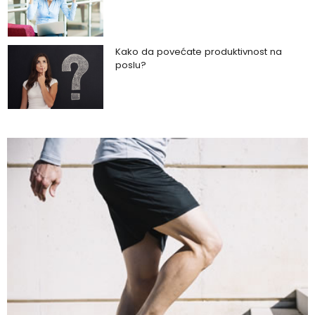
Kako da povećate produktivnost na
poslu?
Kako da uz zeleno povrće podignete
zdravlje na viši nivo?
Kako da napravite razliku između
toksične veze i zdravog partnerskog
odnosa?
Kako da imate blistavu kožu bez skupih
tretmana?