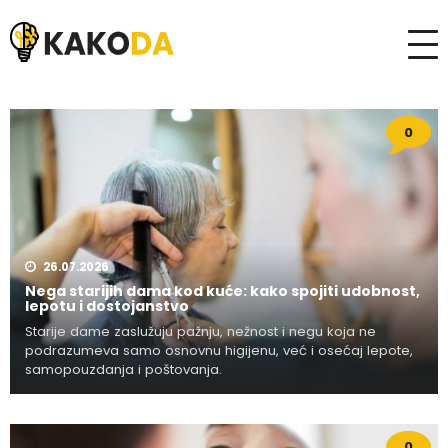
0
26.07.2026
Nega starijih dama kod kuće: kako spojiti udobnost,
lepotu i dostojanstvo
Starije dame zaslužuju pažnju, nežnost i negu koja ne
podrazumeva samo osnovnu higijenu, već i osećaj lepote,
samopouzdanja i poštovanja.
0