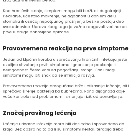
kroz duži vremenski period.
Kod hroničnih stanja, simptomi mogu biti blaži, ali dugotrajniji.
Peckanje, učestalo mokrenje, nelagodnost u donjem delu
stomaka ili osećaj nepotpunog pražnjenja bešike postaju deo
svakodnevice. Upravo zbog toga je važno reagovati već nakon
prve ili druge ponovljene epizode.
Pravovremena reakcija na prve simptome
Jedan od ključnih koraka u sprečavanju hroničnih infekcija jeste
ozbiljno shvatanje prvih simptoma. Ignorisanje peckanja ili
nelagodnosti često vodi ka pogoršanju stanja. Čak i blagi
simptomi mogu biti znak da se infekcija razvija.
Pravovremena reakcija omogućava brže i efikasnije lečenje, ali i
sprečava širenje bakterija ka bubrezima. Rana dijagnoza daje
veću kontrolu nad problemom i smanjuje rizik od ponavljanja.
Značaj pravilnog lečenja
Lečenje urinarne infekcije mora biti dosledno i sprovedeno do
kraja. Bez obzira na to da li su simptomi nestali, terapija treba