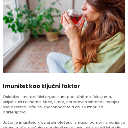
Imunitet kao ključni faktor
Oslabljen imunitet čini organizam podložnijim infekcijama,
uključujući i urinarne. Stres, umor, neredovna ishrana i manjak
sna direktno utiču na sposobnost tela da se izbori sa
bakterijama.
Jačanje imuniteta kroz uravnoteženu ishranu, odmor i smanjenje
stresa može značajno doprineti smanjenju učestalosti infekcija.