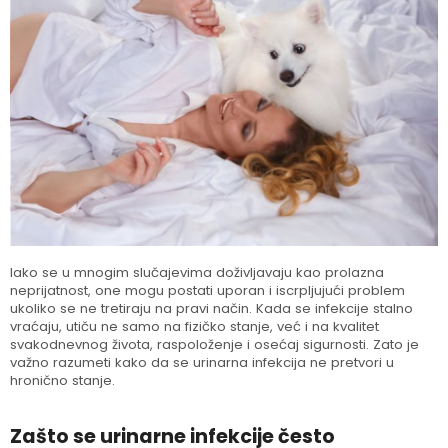
Iako se u mnogim slučajevima doživljavaju kao prolazna
neprijatnost, one mogu postati uporan i iscrpljujući problem
ukoliko se ne tretiraju na pravi način. Kada se infekcije stalno
vraćaju, utiču ne samo na fizičko stanje, već i na kvalitet
svakodnevnog života, raspoloženje i osećaj sigurnosti. Zato je
važno razumeti kako da se urinarna infekcija ne pretvori u
hronično stanje.
Zašto se urinarne infekcije često