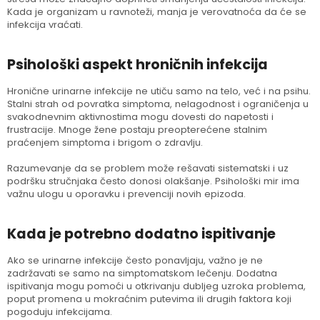
Kada je organizam u ravnoteži, manja je verovatnoća da će se
infekcija vraćati.
Psihološki aspekt hroničnih infekcija
Hronične urinarne infekcije ne utiču samo na telo, već i na psihu.
Stalni strah od povratka simptoma, nelagodnost i ograničenja u
svakodnevnim aktivnostima mogu dovesti do napetosti i
frustracije. Mnoge žene postaju preopterećene stalnim
praćenjem simptoma i brigom o zdravlju.
Razumevanje da se problem može rešavati sistematski i uz
podršku stručnjaka često donosi olakšanje. Psihološki mir ima
važnu ulogu u oporavku i prevenciji novih epizoda.
Kada je potrebno dodatno ispitivanje
Ako se urinarne infekcije često ponavljaju, važno je ne
zadržavati se samo na simptomatskom lečenju. Dodatna
ispitivanja mogu pomoći u otkrivanju dubljeg uzroka problema,
poput promena u mokraćnim putevima ili drugih faktora koji
pogoduju infekcijama.