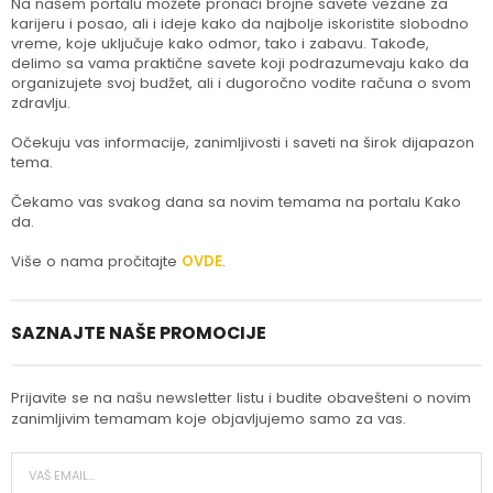
Na našem portalu možete pronaći brojne savete vezane za
karijeru i posao, ali i ideje kako da najbolje iskoristite slobodno
vreme, koje uključuje kako odmor, tako i zabavu. Takođe,
delimo sa vama praktične savete koji podrazumevaju kako da
organizujete svoj budžet, ali i dugoročno vodite računa o svom
zdravlju.
Očekuju vas informacije, zanimljivosti i saveti na širok dijapazon
tema.
Čekamo vas svakog dana sa novim temama na portalu Kako
da.
Više o nama pročitajte
OVDE
.
SAZNAJTE NAŠE PROMOCIJE
Prijavite se na našu newsletter listu i budite obavešteni o novim
zanimljivim temamam koje objavljujemo samo za vas.