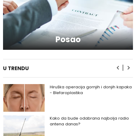
Kako da serumom oživite svoje lice?
Posao
Kako da provedete savršeno
romantičan vikend?
U TRENDU
Hiruška operacija gornjih i donjih kapaka
- Blefaroplastika
Kako da bude odabrana najbolja radio
antena danas?