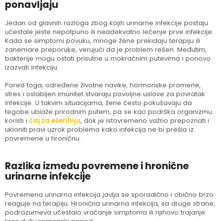
ponavljaju
Jedan od glavnih razloga zbog kojih urinarne infekcije postaju
učestale jeste nepotpuno ili neadekvatno lečenje prve infekcije.
Kada se simptomi povuku, mnoge žene prekidaju terapiju ili
zanemare preporuke, verujući da je problem rešen. Međutim,
bakterije mogu ostati prisutne u mokraćnim putevima i ponovo
izazvati infekciju.
Pored toga, određene životne navike, hormonske promene,
stres i oslabljen imunitet stvaraju povoljne uslove za povratak
infekcije. U takvim situacijama, žene često pokušavaju da
tegobe ublaže prirodnim putem, pa se kao podrška organizmu
koristi i
čaj za ešerihiju
, dok je istovremeno važno prepoznati i
ukloniti pravi uzrok problema kako infekcija ne bi prešla iz
povremene u hroničnu.
Razlika između povremene i hronične
urinarne infekcije
Povremena urinarna infekcija javlja se sporadično i obično brzo
reaguje na terapiju. Hronična urinarna infekcija, sa druge strane,
podrazumeva učestalo vraćanje simptoma ili njihovo trajanje