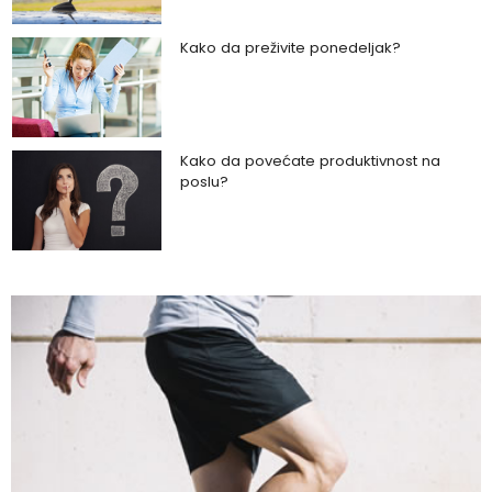
Kako da preživite ponedeljak?
Kako da povećate produktivnost na
poslu?
Kako da uz zeleno povrće podignete
zdravlje na viši nivo?
Kako da napravite razliku između
toksične veze i zdravog partnerskog
odnosa?