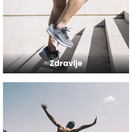
Kako da imate blistavu kožu bez skupih
tretmana?
Kako da se podmladite uz kreme sa
hijaluronom
Zdravlje
Kako da serumom oživite svoje lice?
Kako da provedete savršeno
romantičan vikend?
Hiruška operacija gornjih i donjih kapaka
- Blefaroplastika