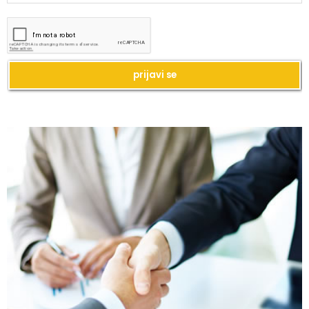
Kako da imate blistavu kožu bez skupih
tretmana?
Kako da se podmladite uz kreme sa
hijaluronom