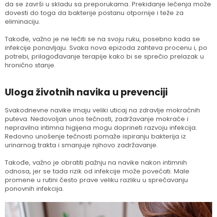
da se završi u skladu sa preporukama. Prekidanje lečenja može
dovesti do toga da bakterije postanu otpornije i teže za
eliminaciju.
Takođe, važno je ne lečiti se na svoju ruku, posebno kada se
infekcije ponavljaju. Svaka nova epizoda zahteva procenu i, po
potrebi, prilagođavanje terapije kako bi se sprečio prelazak u
hronično stanje.
Uloga životnih navika u prevenciji
Svakodnevne navike imaju veliki uticaj na zdravlje mokraćnih
puteva. Nedovoljan unos tečnosti, zadržavanje mokraće i
nepravilna intimna higijena mogu doprineti razvoju infekcija.
Redovno unošenje tečnosti pomaže ispiranju bakterija iz
urinarnog trakta i smanjuje njihovo zadržavanje.
Takođe, važno je obratiti pažnju na navike nakon intimnih
odnosa, jer se tada rizik od infekcije može povećati. Male
promene u rutini često prave veliku razliku u sprečavanju
ponovnih infekcija.