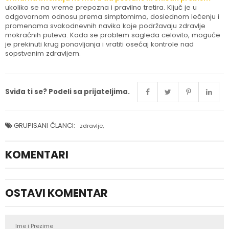
ukoliko se na vreme prepozna i pravilno tretira. Ključ je u
odgovornom odnosu prema simptomima, doslednom lečenju i
promenama svakodnevnih navika koje podržavaju zdravlje
mokraćnih puteva. Kada se problem sagleda celovito, moguće
je prekinuti krug ponavljanja i vratiti osećaj kontrole nad
sopstvenim zdravljem.
Sviđa ti se? Podeli sa prijateljima.
GRUPISANI ČLANCI:
zdravlje
,
KOMENTARI
OSTAVI KOMENTAR