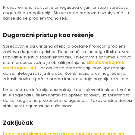
Pravovremeno ispitivanje omogućava ciljani pristup i sprečava
dugoročne komplikacije. Što se ranije prepozna uzrok, veće su
šanse da se problem trajno reši.
Dugoročni pristup kao rešenje
Sprečavanje da urinarna infekcija postane hroničan problem
zahteva dugoročni pristup. To ne znači stalnu brigu ili strah, već
razvijanje svesti o sopstvenom telu i njegovim signalima. Upravo
u tom procesu važno je obratiti pažnju na
simptome koje ne
smete ignorisati
, jer oni često predstavljaju prvo upozorenje
da se infekcija razvija ili vraća. Kombinacija pravilnog lečenja,
zdravih navika i pažnje prema imunitetu daje najbolje rezultate.
Umesto da se infekcije posmatraju kao izolovani incidenti, važno
ih je sagledati u širem kontekstu opšteg zdravlja, uz spremnost
da se reaguje na prve znake nelagodnosti. Takav pristup donosi
stabilnost i sigurnost na duže staze.
Zaključak
Urinarna infekcija ne mora da postane hroničan problem