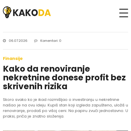
06.07.2026
Komentari: 0
Finansije
Kako da renoviranje
nekretnine donese profit bez
skrivenih rizika
Skoro svako ko je ikad razmišljao o investiranju u nekretnine
naišao je na ovu ideju. Kupiš stan koji izgleda zapušteno, uložiš u
renoviranje, prodaš po višoj ceni. Na papiru zvuči jednostavno. U
praksi, priča je znatno složenija.