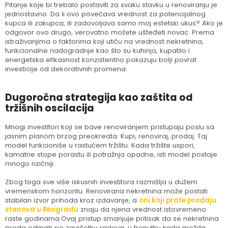
Pitanje koje bi trebalo postaviti za svaku stavku u renoviranju je
jednostavno. Da li ovo povećava vrednost za potencijalnog
kupca ili zakupca, ili zadovoljava samo moj estetski ukus? Ako je
odgovor ovo drugo, verovatno možete ušteđeti novac. Prema
istraživanjima o faktorima koji utiču na vrednost nekretnina,
funkcionalne nadogradnje kao što su kuhinja, kupatilo i
energetska efikasnost konzistentno pokazuju bolji povrat
investicije od dekorativnih promena.
Dugoročna strategija kao zaštita od
tržišnih oscilacija
Mnogi investitori koji se bave renoviranjem pristupaju poslu sa
jasnim planom brzog preokreata. Kupi, renoviraj, prodaj. Taj
model funkcioniše u rastućem tržištu. Kada tržište uspori,
kamatne stope porastu ili potražnja opadne, isti model postaje
mnogo rizičniji.
Zbog toga sve više iskusnih investitora razmišlja u dužem
vremenskom horizontu. Renovirana nekretnina može postati
stabilan izvor prihoda kroz izdavanje, a
oni koji prate prodaju
stanova u Beogradu
znaju da njena vrednost istovremeno
raste godinama.Ovaj pristup smanjuje pritisak da se nekretnina
proda odmah po završetku radova, u trenutku kada možda