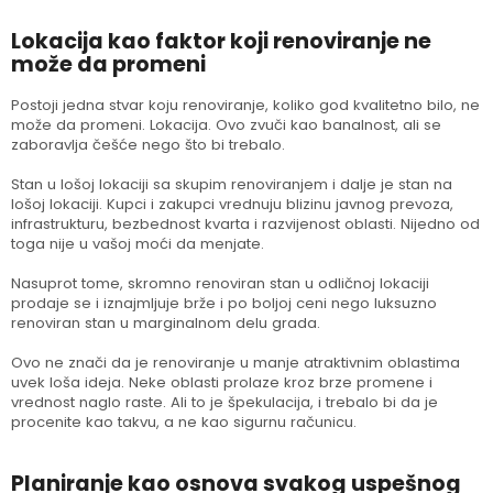
Lokacija kao faktor koji renoviranje ne
može da promeni
Postoji jedna stvar koju renoviranje, koliko god kvalitetno bilo, ne
može da promeni. Lokacija. Ovo zvuči kao banalnost, ali se
zaboravlja češće nego što bi trebalo.
Stan u lošoj lokaciji sa skupim renoviranjem i dalje je stan na
lošoj lokaciji. Kupci i zakupci vrednuju blizinu javnog prevoza,
infrastrukturu, bezbednost kvarta i razvijenost oblasti. Nijedno od
toga nije u vašoj moći da menjate.
Nasuprot tome, skromno renoviran stan u odličnoj lokaciji
prodaje se i iznajmljuje brže i po boljoj ceni nego luksuzno
renoviran stan u marginalnom delu grada.
Ovo ne znači da je renoviranje u manje atraktivnim oblastima
uvek loša ideja. Neke oblasti prolaze kroz brze promene i
vrednost naglo raste. Ali to je špekulacija, i trebalo bi da je
procenite kao takvu, a ne kao sigurnu računicu.
Planiranje kao osnova svakog uspešnog