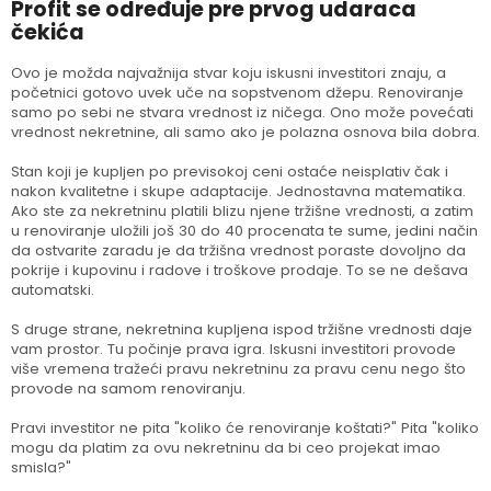
Profit se određuje pre prvog udaraca
čekića
Ovo je možda najvažnija stvar koju iskusni investitori znaju, a
početnici gotovo uvek uče na sopstvenom džepu. Renoviranje
samo po sebi ne stvara vrednost iz ničega. Ono može povećati
vrednost nekretnine, ali samo ako je polazna osnova bila dobra.
Stan koji je kupljen po previsokoj ceni ostaće neisplativ čak i
nakon kvalitetne i skupe adaptacije. Jednostavna matematika.
Ako ste za nekretninu platili blizu njene tržišne vrednosti, a zatim
u renoviranje uložili još 30 do 40 procenata te sume, jedini način
da ostvarite zaradu je da tržišna vrednost poraste dovoljno da
pokrije i kupovinu i radove i troškove prodaje. To se ne dešava
automatski.
S druge strane, nekretnina kupljena ispod tržišne vrednosti daje
vam prostor. Tu počinje prava igra. Iskusni investitori provode
više vremena tražeći pravu nekretninu za pravu cenu nego što
provode na samom renoviranju.
Pravi investitor ne pita "koliko će renoviranje koštati?" Pita "koliko
mogu da platim za ovu nekretninu da bi ceo projekat imao
smisla?"