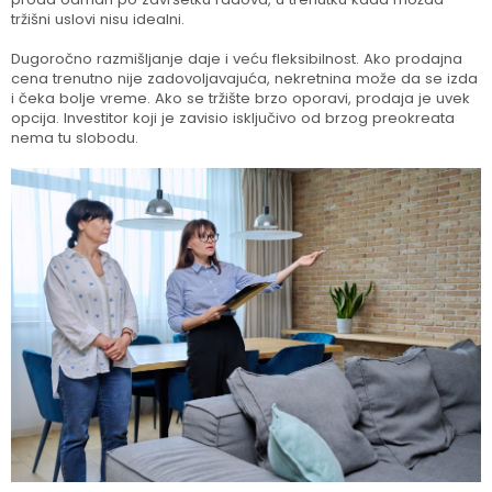
tržišni uslovi nisu idealni.
Dugoročno razmišljanje daje i veću fleksibilnost. Ako prodajna
cena trenutno nije zadovoljavajuća, nekretnina može da se izda
i čeka bolje vreme. Ako se tržište brzo oporavi, prodaja je uvek
opcija. Investitor koji je zavisio isključivo od brzog preokreata
nema tu slobodu.