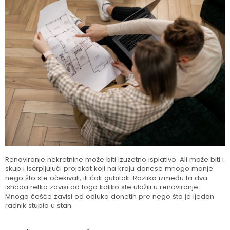
Renoviranje nekretnine može biti izuzetno isplativo. Ali može biti i
skup i iscrpljujući projekat koji na kraju donese mnogo manje
nego što ste očekivali, ili čak gubitak. Razlika između ta dva
ishoda retko zavisi od toga koliko ste uložili u renoviranje.
Mnogo češće zavisi od odluka donetih pre nego što je ijedan
radnik stupio u stan.