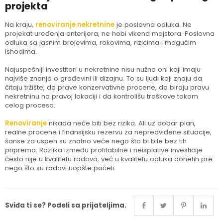
projekta
Na kraju,
renoviranje nekretnine
je poslovna odluka. Ne
projekat uređenja enterijera, ne hobi vikend majstora. Poslovna
odluka sa jasnim brojevima, rokovima, rizicima i mogućim
ishodima.
Najuspešniji investitori u nekretnine nisu nužno oni koji imaju
najviše znanja o građevini ili dizajnu. To su ljudi koji znaju da
čitaju tržište, da prave konzervativne procene, da biraju pravu
nekretninu na pravoj lokaciji i da kontrolišu troškove tokom
celog procesa.
Renoviranje
nikada neće biti bez rizika. Ali uz dobar plan,
realne procene i finansijsku rezervu za nepredviđene situacije,
šanse za uspeh su znatno veće nego što bi bile bez tih
priprema. Razlika između profitabilne i neisplative investicije
često nije u kvalitetu radova, već u kvalitetu odluka donetih pre
nego što su radovi uopšte počeli.
Sviđa ti se? Podeli sa prijateljima.