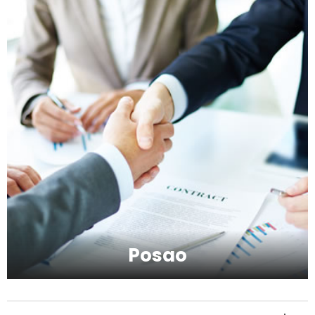
Kako da imate blistavu kožu bez skupih
tretmana?
Kako da se podmladite uz kreme sa
hijaluronom
Kako da serumom oživite svoje lice?
Posao
Kako da provedete savršeno
romantičan vikend?