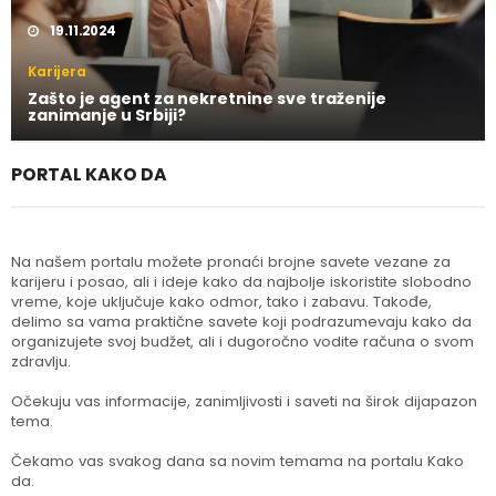
19.11.2024
Karijera
Zašto je agent za nekretnine sve traženije
zanimanje u Srbiji?
PORTAL KAKO DA
Na našem portalu možete pronaći brojne savete vezane za
karijeru i posao, ali i ideje kako da najbolje iskoristite slobodno
vreme, koje uključuje kako odmor, tako i zabavu. Takođe,
delimo sa vama praktične savete koji podrazumevaju kako da
organizujete svoj budžet, ali i dugoročno vodite računa o svom
zdravlju.
Očekuju vas informacije, zanimljivosti i saveti na širok dijapazon
tema.
Čekamo vas svakog dana sa novim temama na portalu Kako
da.