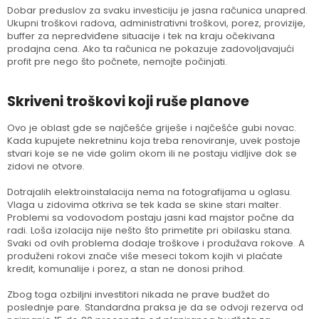
Dobar preduslov za svaku investiciju je jasna računica unapred.
Ukupni troškovi radova, administrativni troškovi, porez, provizije,
buffer za nepredviđene situacije i tek na kraju očekivana
prodajna cena. Ako ta računica ne pokazuje zadovoljavajući
profit pre nego što počnete, nemojte počinjati.
Skriveni troškovi koji ruše planove
Ovo je oblast gde se najčešće griješe i najčešće gubi novac.
Kada kupujete nekretninu koja treba renoviranje, uvek postoje
stvari koje se ne vide golim okom ili ne postaju vidljive dok se
zidovi ne otvore.
Dotrajalih elektroinstalacija nema na fotografijama u oglasu.
Vlaga u zidovima otkriva se tek kada se skine stari malter.
Problemi sa vodovodom postaju jasni kad majstor počne da
radi. Loša izolacija nije nešto što primetite pri obilasku stana.
Svaki od ovih problema dodaje troškove i produžava rokove. A
produženi rokovi znače više meseci tokom kojih vi plaćate
kredit, komunalije i porez, a stan ne donosi prihod.
Zbog toga ozbiljni investitori nikada ne prave budžet do
poslednje pare. Standardna praksa je da se odvoji rezerva od