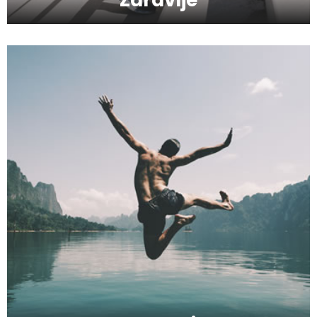
Kako da provedete savršeno
romantičan vikend?
Hiruška operacija gornjih i donjih kapaka
- Blefaroplastika
Kako da bude odabrana najbolja radio
antena danas?
Kako da preživite ponedeljak?