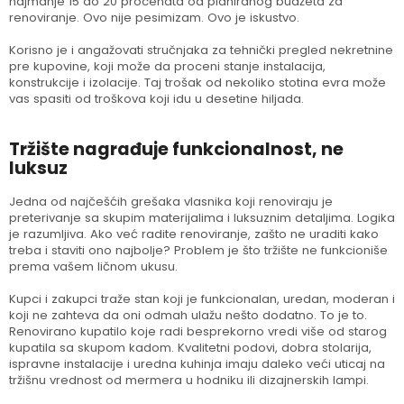
najmanje 15 do 20 procenata od planiranog budžeta za
renoviranje. Ovo nije pesimizam. Ovo je iskustvo.
Korisno je i angažovati stručnjaka za tehnički pregled nekretnine
pre kupovine, koji može da proceni stanje instalacija,
konstrukcije i izolacije. Taj trošak od nekoliko stotina evra može
vas spasiti od troškova koji idu u desetine hiljada.
Tržište nagrađuje funkcionalnost, ne
luksuz
Jedna od najčešćih grešaka vlasnika koji renoviraju je
preterivanje sa skupim materijalima i luksuznim detaljima. Logika
je razumljiva. Ako već radite renoviranje, zašto ne uraditi kako
treba i staviti ono najbolje? Problem je što tržište ne funkcioniše
prema vašem ličnom ukusu.
Kupci i zakupci traže stan koji je funkcionalan, uredan, moderan i
koji ne zahteva da oni odmah ulažu nešto dodatno. To je to.
Renovirano kupatilo koje radi besprekorno vredi više od starog
kupatila sa skupom kadom. Kvalitetni podovi, dobra stolarija,
ispravne instalacije i uredna kuhinja imaju daleko veći uticaj na
tržišnu vrednost od mermera u hodniku ili dizajnerskih lampi.