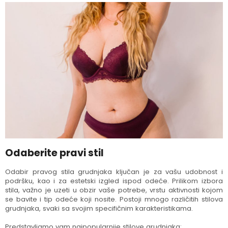
Odaberite pravi stil
Odabir pravog stila grudnjaka ključan je za vašu udobnost i
podršku, kao i za estetski izgled ispod odeće. Prilikom izbora
stila, važno je uzeti u obzir vaše potrebe, vrstu aktivnosti kojom
se bavite i tip odeće koji nosite. Postoji mnogo različitih stilova
grudnjaka, svaki sa svojim specifičnim karakteristikama.
Predstavljamo vam najpopularnije stilove grudnjaka: