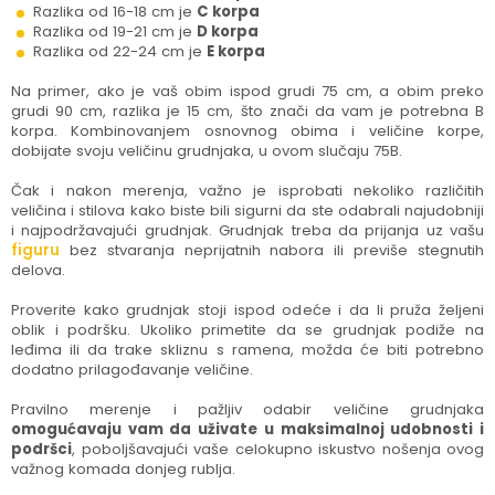
Razlika od 16-18 cm je
C korpa
Razlika od 19-21 cm je
D korpa
Razlika od 22-24 cm je
E korpa
Na primer, ako je vaš obim ispod grudi 75 cm, a obim preko
grudi 90 cm, razlika je 15 cm, što znači da vam je potrebna B
korpa. Kombinovanjem osnovnog obima i veličine korpe,
dobijate svoju veličinu grudnjaka, u ovom slučaju 75B.
Čak i nakon merenja, važno je isprobati nekoliko različitih
veličina i stilova kako biste bili sigurni da ste odabrali najudobniji
i najpodržavajući grudnjak. Grudnjak treba da prijanja uz vašu
figuru
bez stvaranja neprijatnih nabora ili previše stegnutih
delova.
Proverite kako grudnjak stoji ispod odeće i da li pruža željeni
oblik i podršku. Ukoliko primetite da se grudnjak podiže na
leđima ili da trake skliznu s ramena, možda će biti potrebno
dodatno prilagođavanje veličine.
Pravilno merenje i pažljiv odabir veličine grudnjaka
omogućavaju vam da uživate u maksimalnoj udobnosti i
podršci
, poboljšavajući vaše celokupno iskustvo nošenja ovog
važnog komada donjeg rublja.