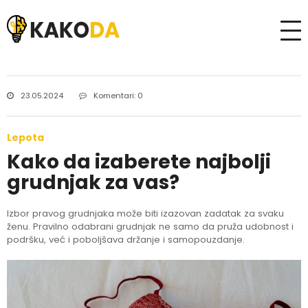
23.05.2024
Komentari: 0
Lepota
Kako da izaberete najbolji
grudnjak za vas?
Izbor pravog grudnjaka može biti izazovan zadatak za svaku
ženu. Pravilno odabrani grudnjak ne samo da pruža udobnost i
podršku, već i poboljšava držanje i samopouzdanje.