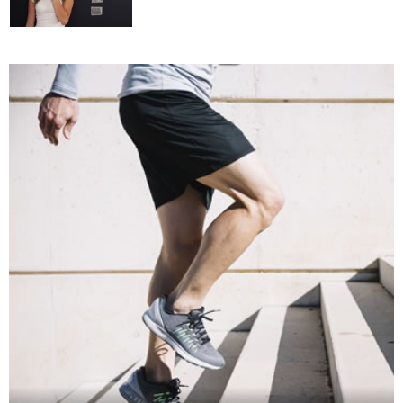
Kako da uz zeleno povrće podignete
zdravlje na viši nivo?
Kako da napravite razliku između
toksične veze i zdravog partnerskog
odnosa?
Kako da imate blistavu kožu bez skupih
tretmana?
Kako da se podmladite uz kreme sa
hijaluronom