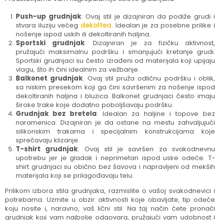
Push-up grudnjak
: Ovaj stil je dizajniran da podiže grudi i
stvara iluziju većeg
dekoltea
. Idealan je za posebne prilike i
nošenje ispod uskih ili dekoltiranih haljina.
Sportski grudnjak
: Dizajniran je za fizičku aktivnost,
pružajući maksimalnu podršku i smanjujući kretanje grudi.
Sportski grudnjaci su često izrađeni od materijala koji upijaju
vlagu, što ih čini idealnim za vežbanje.
Balkonet grudnjak
: Ovaj stil pruža odličnu podršku i oblik,
sa niskim presekom koji ga čini savršenim za nošenje ispod
dekoltiranih haljina i bluzica. Balkonet grudnjaci često imaju
široke trake koje dodatno poboljšavaju podršku.
Grudnjak bez bretela
: Idealan za haljine i topove bez
naramenica. Dizajniran je da ostane na mestu zahvaljujući
silikonskim trakama i specijalnim konstrukcijama koje
sprečavaju klizanje.
T-shirt grudnjak
: Ovaj stil je savršen za svakodnevnu
upotrebu jer je gladak i neprimetan ispod uske odeće. T-
shirt grudnjaci su obično bez šavova i napravljeni od mekših
materijala koji se prilagođavaju telu.
Prilikom izbora stila grudnjaka, razmislite o vašoj svakodnevici i
potrebama. Uzmite u obzir aktivnosti koje obavljate, tip odeće
koju nosite i, naravno, vaš lični stil. Na taj način ćete pronaći
grudnjak koji vam najbolje odgovara, pružajući vam udobnost i