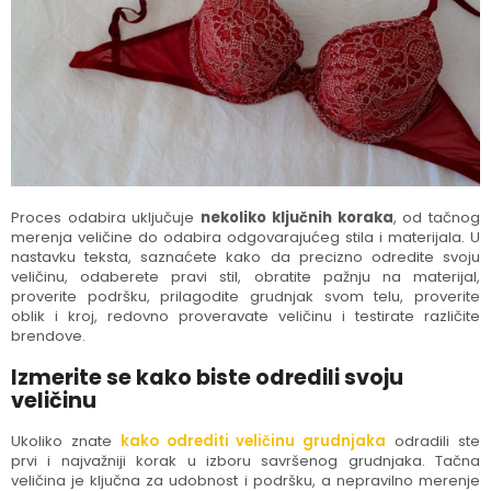
Proces odabira uključuje
nekoliko ključnih koraka
, od tačnog
merenja veličine do odabira odgovarajućeg stila i materijala. U
nastavku teksta, saznaćete kako da precizno odredite svoju
veličinu, odaberete pravi stil, obratite pažnju na materijal,
proverite podršku, prilagodite grudnjak svom telu, proverite
oblik i kroj, redovno proveravate veličinu i testirate različite
brendove.
Izmerite se kako biste odredili svoju
veličinu
Ukoliko znate
kako odrediti veličinu grudnjaka
odradili ste
prvi i najvažniji korak u izboru savršenog grudnjaka. Tačna
veličina je ključna za udobnost i podršku, a nepravilno merenje