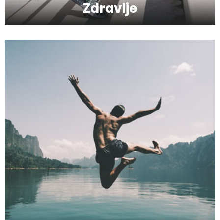
Zdravlje
Kako da serumom oživite svoje lice?
Kako da provedete savršeno
romantičan vikend?
Hiruška operacija gornjih i donjih kapaka
- Blefaroplastika
Kako da bude odabrana najbolja radio
antena danas?
Kako da preživite ponedeljak?