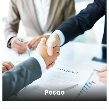
Kako da imate blistavu kožu bez skupih
tretmana?
Kako da se podmladite uz kreme sa
hijaluronom
Kako da serumom oživite svoje lice?
Posao
Kako da provedete savršeno