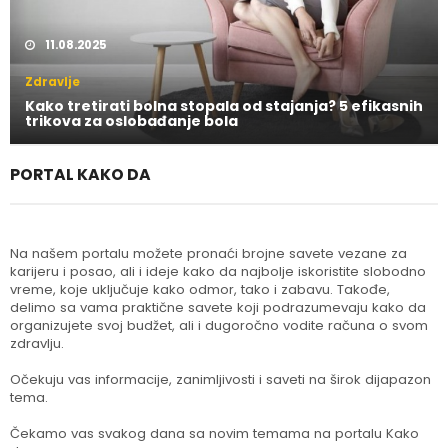
11.08.2025
Zdravlje
Kako tretirati bolna stopala od stajanja? 5 efikasnih
trikova za oslobađanje bola
PORTAL KAKO DA
Na našem portalu možete pronaći brojne savete vezane za
karijeru i posao, ali i ideje kako da najbolje iskoristite slobodno
vreme, koje uključuje kako odmor, tako i zabavu. Takođe,
delimo sa vama praktične savete koji podrazumevaju kako da
organizujete svoj budžet, ali i dugoročno vodite računa o svom
zdravlju.
Očekuju vas informacije, zanimljivosti i saveti na širok dijapazon
tema.
Čekamo vas svakog dana sa novim temama na portalu Kako