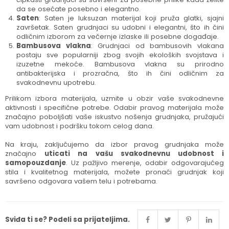
da se osećate posebno i elegantno.
Saten
: Saten je luksuzan materijal koji pruža glatki, sjajni
završetak. Saten grudnjaci su udobni i elegantni, što ih čini
odličnim izborom za večernje izlaske ili posebne događaje.
Bambusova vlakna
: Grudnjaci od bambusovih vlakana
postaju sve popularniji zbog svojih ekoloških svojstava i
izuzetne mekoće. Bambusova vlakna su prirodno
antibakterijska i prozračna, što ih čini odličnim za
svakodnevnu upotrebu.
Prilikom izbora materijala, uzmite u obzir vaše svakodnevne
aktivnosti i specifične potrebe. Odabir pravog materijala može
značajno poboljšati vaše iskustvo nošenja grudnjaka, pružajući
vam udobnost i podršku tokom celog dana.
Na kraju, zaključujemo da izbor pravog grudnjaka može
značajno
uticati na vašu svakodnevnu udobnost i
samopouzdanje
. Uz pažljivo merenje, odabir odgovarajućeg
stila i kvalitetnog materijala, možete pronaći grudnjak koji
savršeno odgovara vašem telu i potrebama.
Sviđa ti se? Podeli sa prijateljima.