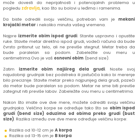
može dovesti do neprijatnosti i potencijalnih problema u
pogledu
zdravlja
, kao što su bolovi u leđima i ramenima.
Da biste odredili svoju veličinu, potreban vam je
mekani
krojački metar
i nekoliko minuta vašeg vremena.
Najpre
izmerite obim ispod grudi
. Stanite uspravno i opustite
ruke. Stavite metar direktno ispod grudi, vodeći računa da bude
čvrsto pritisnut uz telo, ali ne previše stegnut. Metar treba da
bude paralelan sa podom. Zabeležite ovu meru u
centimetrima.Ovo je vaš
osnovni obim
(bend size).
Zatim
izmerite obim najšireg dela grudi
. Nosite svoj
najudobniji grudnjak bez podstreka ili jastučića kako bi merenje
bilo preciznije. Stavite metar preko najpunijeg dela grudi, pazeći
da metar bude paralelan sa podom. Metar ne sme biti previše
zategnut niti previše labav. Zabeležite ovu meru u centimetrima.
Nakon što imate ove dve mere, možete odrediti svoju veličinu
grudnjaka. Veličina korpe se određuje tako što se
obim ispod
grudi (bend size) oduzima od obima preko grudi (bust
size)
. Razlika između ove dve mere određuje veličinu korpe:
Razlika od 10-12 cm je
A korpa
Razlika od 13-15 cm je
B korpa