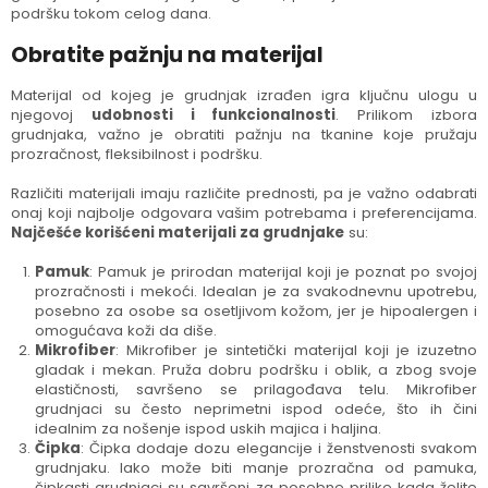
podršku tokom celog dana.
Obratite pažnju na materijal
Materijal od kojeg je grudnjak izrađen igra ključnu ulogu u
njegovoj
udobnosti i funkcionalnosti
. Prilikom izbora
grudnjaka, važno je obratiti pažnju na tkanine koje pružaju
prozračnost, fleksibilnost i podršku.
Različiti materijali imaju različite prednosti, pa je važno odabrati
onaj koji najbolje odgovara vašim potrebama i preferencijama.
Najčešće korišćeni materijali za grudnjake
su:
Pamuk
: Pamuk je prirodan materijal koji je poznat po svojoj
prozračnosti i mekoći. Idealan je za svakodnevnu upotrebu,
posebno za osobe sa osetljivom kožom, jer je hipoalergen i
omogućava koži da diše.
Mikrofiber
: Mikrofiber je sintetički materijal koji je izuzetno
gladak i mekan. Pruža dobru podršku i oblik, a zbog svoje
elastičnosti, savršeno se prilagođava telu. Mikrofiber
grudnjaci su često neprimetni ispod odeće, što ih čini
idealnim za nošenje ispod uskih majica i haljina.
Čipka
: Čipka dodaje dozu elegancije i ženstvenosti svakom
grudnjaku. Iako može biti manje prozračna od pamuka,
čipkasti grudnjaci su savršeni za posebne prilike kada želite