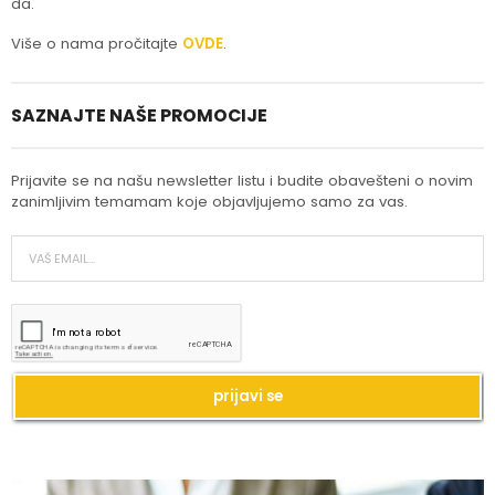
da.
Više o nama pročitajte
OVDE
.
SAZNAJTE NAŠE PROMOCIJE
Prijavite se na našu newsletter listu i budite obavešteni o novim
zanimljivim temamam koje objavljujemo samo za vas.