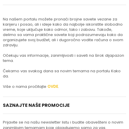
Na našem portalu možete pronaći brojne savete vezane za
karijeru i posao, ali i ideje kako da najbolje iskoristite slobodno
vreme, koje uključuje kako odmor, tako i zabavu. Takođe,
delimo sa vama praktične savete koji podrazumevaju kako da
organizujete svoj budžet, ali i dugoročno vodite računa o svom
zdravlju.
Očekuju vas informacije, zanimljivosti i saveti na širok dijapazon
tema.
Čekamo vas svakog dana sa novim temama na portalu Kako
da.
Više o nama pročitajte
OVDE
.
SAZNAJTE NAŠE PROMOCIJE
Prijavite se na našu newsletter listu i budite obavešteni o novim
zanimljivim temamam koje objavljujemo samo za vas.