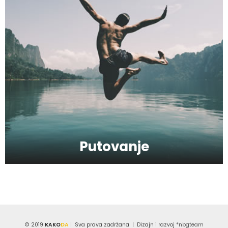
Hiruška operacija gornjih i donjih kapaka
- Blefaroplastika
Kako da bude odabrana najbolja radio
antena danas?
Kako da preživite ponedeljak?
Putovanje
Kako da povećate produktivnost na
poslu?
© 2019
KAKO
DA
| Sva prava zadržana | Dizajn i razvoj
*nbgteam