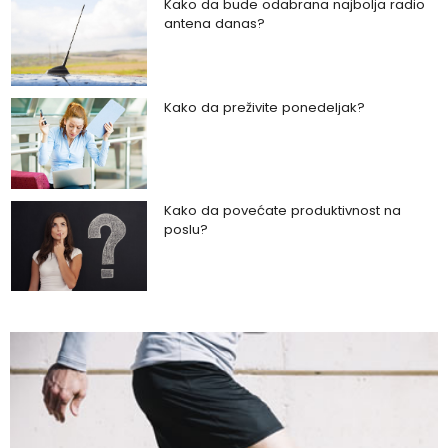
Kako da bude odabrana najbolja radio
antena danas?
Kako da preživite ponedeljak?
Kako da povećate produktivnost na
poslu?
Kako da uz zeleno povrće podignete
zdravlje na viši nivo?
Kako da napravite razliku između
toksične veze i zdravog partnerskog