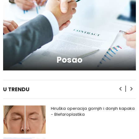
Kako da se podmladite uz kreme sa
hijaluronom
Kako da serumom oživite svoje lice?
Posao
Kako da provedete savršeno
romantičan vikend?
U TRENDU
Hiruška operacija gornjih i donjih kapaka
- Blefaroplastika