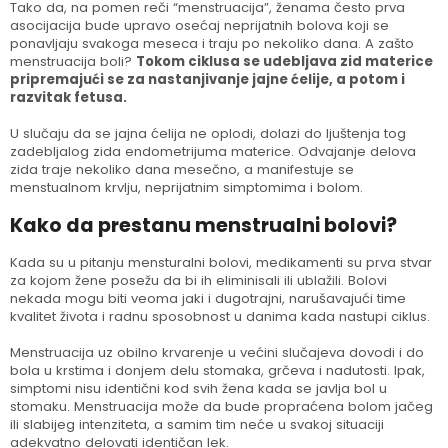
Tako da, na pomen reči “menstruacija”, ženama često prva
asocijacija bude upravo osećaj neprijatnih bolova koji se
ponavljaju svakoga meseca i traju po nekoliko dana. A zašto
menstruacija boli?
Tokom ciklusa se udebljava zid materice
pripremajući se za nastanjivanje jajne ćelije, a potom i
razvitak fetusa.
U slučaju da se jajna ćelija ne oplodi, dolazi do ljuštenja tog
zadebljalog zida endometrijuma materice. Odvajanje delova
zida traje nekoliko dana mesečno, a manifestuje se
menstualnom krvlju, neprijatnim simptomima i bolom.
Kako da prestanu menstrualni bolovi?
Kada su u pitanju mensturalni bolovi, medikamenti su prva stvar
za kojom žene posežu da bi ih eliminisali ili ublažili. Bolovi
nekada mogu biti veoma jaki i dugotrajni, narušavajući time
kvalitet života i radnu sposobnost u danima kada nastupi ciklus.
Menstruacija uz obilno krvarenje u većini slučajeva dovodi i do
bola u krstima i donjem delu stomaka, grčeva i nadutosti. Ipak,
simptomi nisu identični kod svih žena kada se javlja bol u
stomaku. Menstruacija može da bude propraćena bolom jačeg
ili slabijeg intenziteta, a samim tim neće u svakoj situaciji
adekvatno delovati identičan lek.