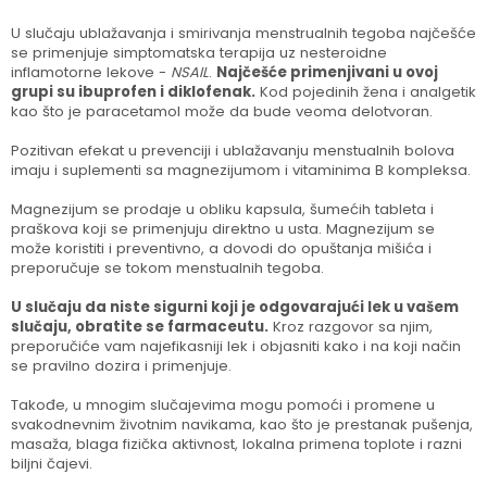
U slučaju ublažavanja i smirivanja menstrualnih tegoba najčešće
se primenjuje simptomatska terapija uz nesteroidne
inflamotorne lekove -
NSAIL
.
Najčešće primenjivani u ovoj
grupi su ibuprofen i diklofenak.
Kod pojedinih žena i analgetik
kao što je paracetamol može da bude veoma delotvoran.
Pozitivan efekat u prevenciji i ublažavanju menstualnih bolova
imaju i suplementi sa magnezijumom i vitaminima B kompleksa.
Magnezijum se prodaje u obliku kapsula, šumećih tableta i
praškova koji se primenjuju direktno u usta. Magnezijum se
može koristiti i preventivno, a dovodi do opuštanja mišića i
preporučuje se tokom menstualnih tegoba.
U slučaju da niste sigurni koji je odgovarajući lek u vašem
slučaju, obratite se farmaceutu.
Kroz razgovor sa njim,
preporučiće vam najefikasniji lek i objasniti kako i na koji način
se pravilno dozira i primenjuje.
Takođe, u mnogim slučajevima mogu pomoći i promene u
svakodnevnim životnim navikama, kao što je prestanak pušenja,
masaža, blaga fizička aktivnost, lokalna primena toplote i razni
biljni čajevi.