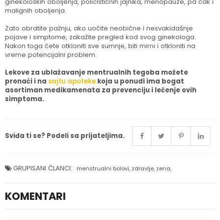
ginekoloških oboljenja, policističnih jajnika, menopauze, pa čak i
malignih oboljenja.
Zato obratite pažnju, ako uočite neobične i nesvakidašnje
pojave i simptome, zakažite pregled kod svog ginekologa.
Nakon toga ćete otkloniti sve sumnje, biti mirni i otkloniti na
vreme potencijalni problem.
Lekove za ublažavanje mentrualnih tegoba možete
pronaći i na
sajtu apoteke
koja u ponudi ima bogat
asortiman medikamenata za prevenciju i lečenje ovih
simptoma.
Sviđa ti se? Podeli sa prijateljima.
GRUPISANI ČLANCI:
menstrualni bolovi
,
zdravlje
,
zena
,
KOMENTARI