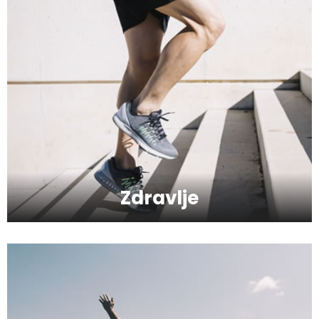
odnosa?
Kako da imate blistavu kožu bez skupih
tretmana?
Kako da se podmladite uz kreme sa
hijaluronom
Zdravlje
Kako da serumom oživite svoje lice?
Kako da provedete savršeno
romantičan vikend?