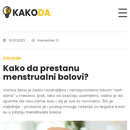
31.01.2023
Komentari: 0
Zdravlje
Kako da prestanu
menstrualni bolovi?
Većina žena je često razdražljiva i neraspoložena tokom “onih
dana” u mesecu. Ipak, iako se osećaju usamljeno, važno je da
upamte da nisu same, kao i da je sve to normalno. Što je
najbitnije - prolazno je i postoji mnogo rešenja za tegobe kada
su u pitanju
menstrualni bolovi
.