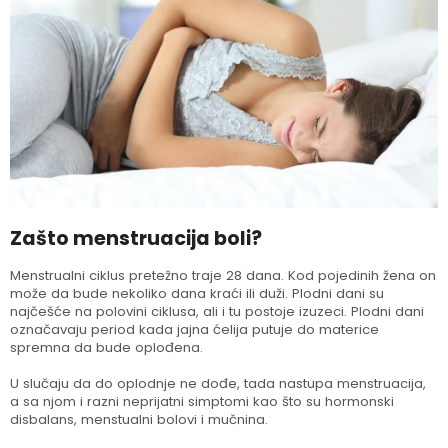
Zašto menstruacija boli?
Menstrualni ciklus pretežno traje 28 dana. Kod pojedinih žena on
može da bude nekoliko dana kraći ili duži. Plodni dani su
najčešće na polovini ciklusa, ali i tu postoje izuzeci. Plodni dani
označavaju period kada jajna ćelija putuje do materice
spremna da bude oplođena.
U slučaju da do oplodnje ne dođe, tada nastupa menstruacija,
a sa njom i razni neprijatni simptomi kao što su hormonski
disbalans, menstualni bolovi i mučnina.