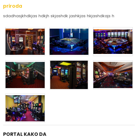
priroda
sdadhasjkhdkjas hdkjh skjashdk jashkjas hkjashdkajs h
PORTAL KAKO DA