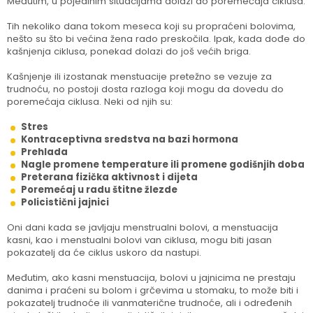
Međutim, u pojedinim situacijama dolazi do poremećaja ciklusa.
Tih nekoliko dana tokom meseca koji su propraćeni bolovima,
nešto su što bi većina žena rado preskočila. Ipak, kada dođe do
kašnjenja ciklusa, ponekad dolazi do još većih briga.
Kašnjenje ili izostanak menstuacije pretežno se vezuje za
trudnoću, no postoji dosta razloga koji mogu da dovedu do
poremećaja ciklusa. Neki od njih su:
Stres
Kontraceptivna sredstva na bazi hormona
Prehlada
Nagle promene temperature ili promene godišnjih doba
Preterana fizička aktivnost i dijeta
Poremećaj u radu štitne žlezde
Policistični jajnici
Oni dani kada se javljaju menstrualni bolovi, a menstuacija
kasni, kao i menstualni bolovi van ciklusa, mogu biti jasan
pokazatelj da će ciklus uskoro da nastupi.
Međutim, ako kasni menstuacija, bolovi u jajnicima ne prestaju
danima i praćeni su bolom i grčevima u stomaku, to može biti i
pokazatelj trudnoće ili vanmaterične trudnoće, ali i određenih