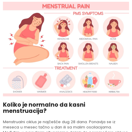
Koliko je normalno da kasni
menstruacija?
Menstrualni ciklus je najčešće dug 28 dana. Ponavlja se iz
meseca u mesec tačno u dan ili sa malim oscilacijama.